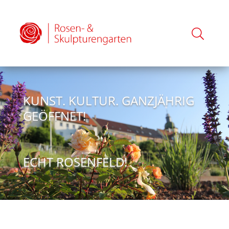
KUNST. KULTUR. GANZJÄHRIG
GEÖFFNET!
ECHT ROSENFELD!